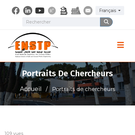
Aller
Select your lang
Français
au
contenu
Rechercher
Rechercher
principal
Toggle
Portraits De Chercheurs
Accueil
Portraits de chercheurs
109 vues