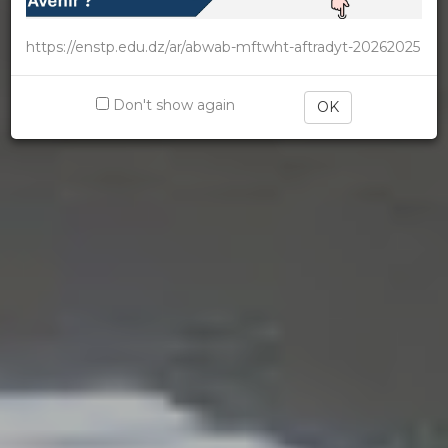
https://enstp.edu.dz/ar/abwab-mftwht-aftradyt-20262025
Don't show again
OK