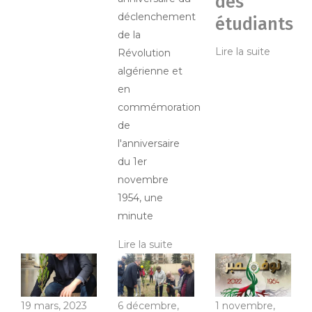
des
déclenchement
étudiants
de la
Lire la suite
Révolution
algérienne et
en
commémoration
de
l'anniversaire
du 1er
novembre
1954, une
minute
Lire la suite
19 mars, 2023
6 décembre,
1 novembre,