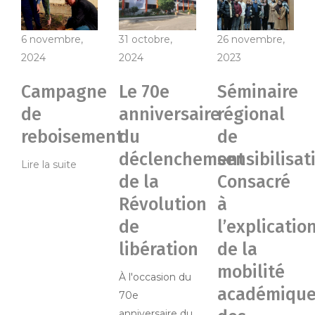
6 novembre,
31 octobre,
26 novembre,
2024
2024
2023
Campagne
Le 70e
Séminaire
de
anniversaire
régional
reboisement
du
de
déclenchement
sensibilisat
Lire la suite
de la
Consacré
Révolution
à
de
l’explicatio
libération
de la
mobilité
À l'occasion du
académiqu
70e
anniversaire du