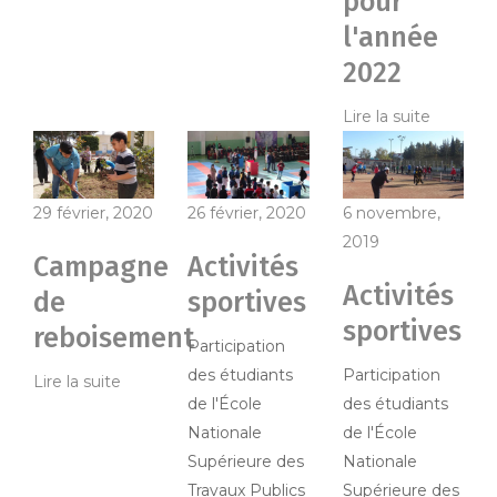
pour
l'année
2022
Lire la suite
29 février, 2020
26 février, 2020
6 novembre,
2019
Campagne
Activités
Activités
de
sportives
sportives
reboisement
Participation
des étudiants
Participation
Lire la suite
de l'École
des étudiants
Nationale
de l'École
Supérieure des
Nationale
Travaux Publics
Supérieure des