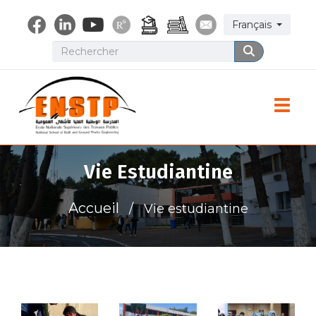
Aller
Select your lang
Français
au
contenu
Rechercher
Rechercher
principal
Toggle
Vie Estudiantine
Accueil
Vie estudiantine