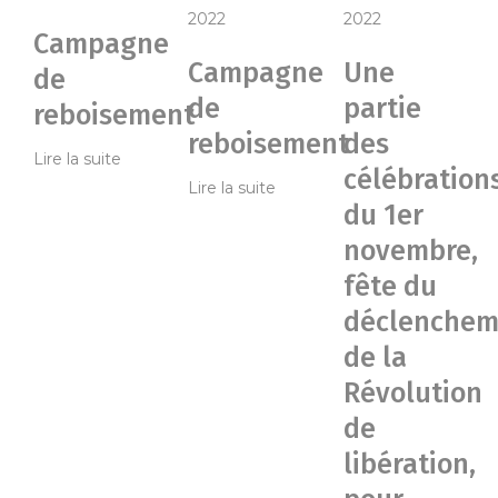
2022
2022
Campagne
Campagne
Une
de
de
partie
reboisement
reboisement
des
Lire la suite
célébration
Lire la suite
du 1er
novembre,
fête du
déclenchem
de la
Révolution
de
libération,