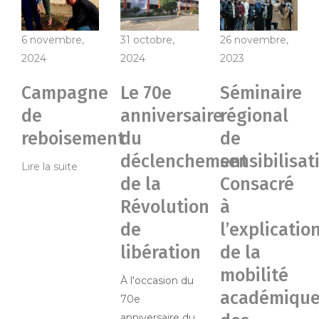
6 novembre,
31 octobre,
26 novembre,
2024
2024
2023
Campagne
Le 70e
Séminaire
de
anniversaire
régional
reboisement
du
de
déclenchement
sensibilisat
Lire la suite
de la
Consacré
Révolution
à
de
l’explicatio
libération
de la
mobilité
À l'occasion du
académiqu
70e
anniversaire du