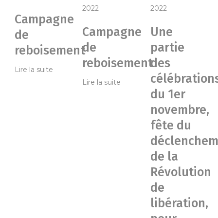
2022
2022
Campagne
Campagne
Une
de
de
partie
reboisement
reboisement
des
Lire la suite
célébration
Lire la suite
du 1er
novembre,
fête du
déclenchem
de la
Révolution
de
libération,