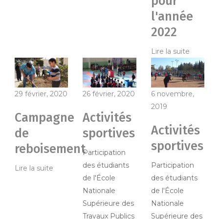
pour
l'année
2022
Lire la suite
29 février, 2020
26 février, 2020
6 novembre,
2019
Campagne
Activités
Activités
de
sportives
sportives
reboisement
Participation
des étudiants
Participation
Lire la suite
de l'École
des étudiants
Nationale
de l'École
Supérieure des
Nationale
Travaux Publics
Supérieure des