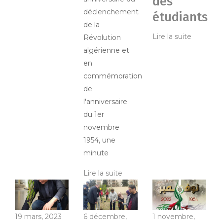
des
déclenchement
étudiants
de la
Lire la suite
Révolution
algérienne et
en
commémoration
de
l'anniversaire
du 1er
novembre
1954, une
minute
Lire la suite
19 mars, 2023
6 décembre,
1 novembre,