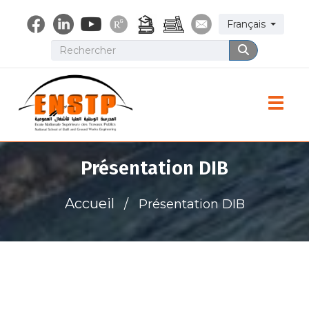
Aller
Select your lang
Français
au
contenu
Rechercher
Rechercher
principal
Toggle
Présentation DIB
Accueil
Présentation DIB