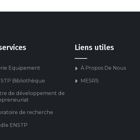
services
Liens utiles
érie Equipement
À Propos De Nous
STP Bibliothèque
MESRS
tre de développement de
repreneuriat
ratoire de recherche
dle ENSTP