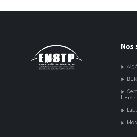
Nos 
Alg
BEN
Cen
l’ Ent
Labo
Moo