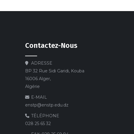
Contactez-Nous
ADRESSE
BP 32 Rue Sidi Garidi, Kouba
16006 Alger,
Algérie
E-MAIL
enstp@enstp.edu.dz
TÉLÉPHONE
028 25 65 32