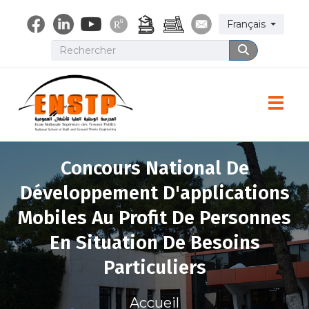
Aller
Select your lang
Français
au
contenu
Rechercher
Rechercher
principal
Toggle
Concours National De
Développement D'applications
Mobiles Au Profit De Personnes
En Situation De Besoins
Particuliers
Accueil