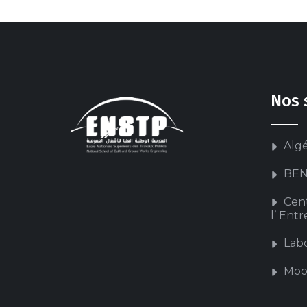
Nos 
Alg
BEN
Cen
l’ Ent
Labo
Moo