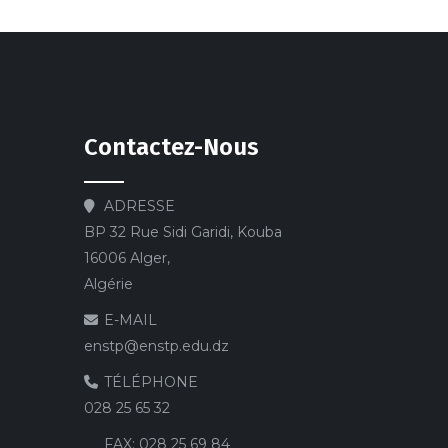
Contactez-Nous
ADRESSE
BP 32 Rue Sidi Garidi, Kouba
16006 Alger,
Algérie
E-MAIL
enstp@enstp.edu.dz
TÉLÉPHONE
028 25 65 32
FAX:
028 25 69 84