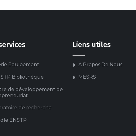
services
Liens utiles
érie Equipement
À Propos De Nous
STP Bibliothèque
MESRS
tre de développement de
repreneuriat
ratoire de recherche
dle ENSTP