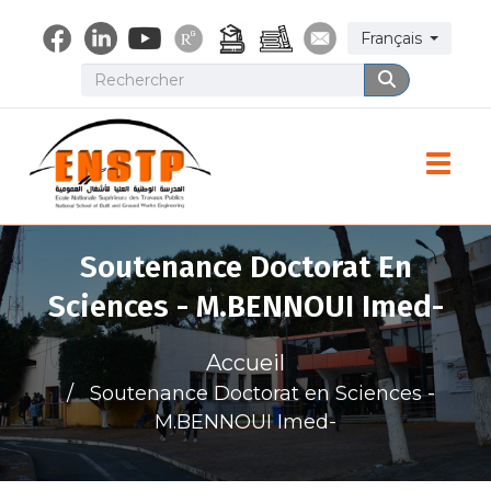
Aller
Select your lang
Français
au
contenu
Rechercher
Rechercher
principal
Toggle
Soutenance Doctorat En
Sciences - M.BENNOUI Imed-
Accueil
Soutenance Doctorat en Sciences -
M.BENNOUI Imed-