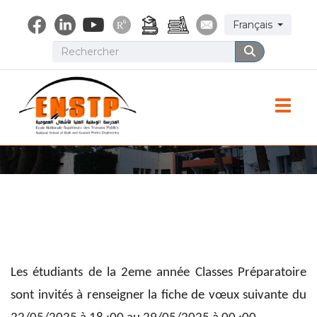
Aller
Select your lang
Français
au
contenu
Rechercher
Rechercher
principal
Toggle
Les étudiants de la 2eme année Classes Préparatoire
sont invités à renseigner la fiche de vœux suivante du