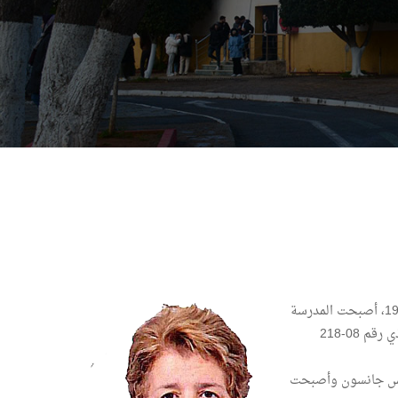
في فبراير 1966، تم إنشاء مدرسة مهندسي الأشغال العمومية (EITP) في الجزائر-حسين داي. ووفقًا للمرسوم 77-7 الصادر في 23 يناير 1977، أصبحت المدرسة
تدعى بالمدرسة الوطنية للأشغال العمومية (ENTP) والتي تقوم بتكوين المهندسين وتقع في الجزائر-دار البيضاء. وبموجب المرسوم التنفيذي رقم 08-218
المجاهد فرانسيس جانسون وأصبحت