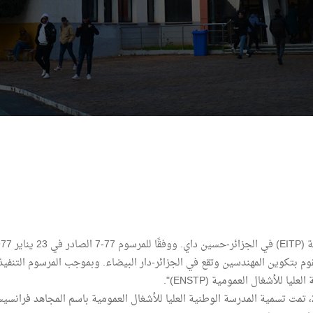
بموجب المرسوم الرئاسي رقم 16 الصادر في 07 فبراير 2017، تمت تسمية المدرسة الوطنية العليا للأشغال العمومية باسم 