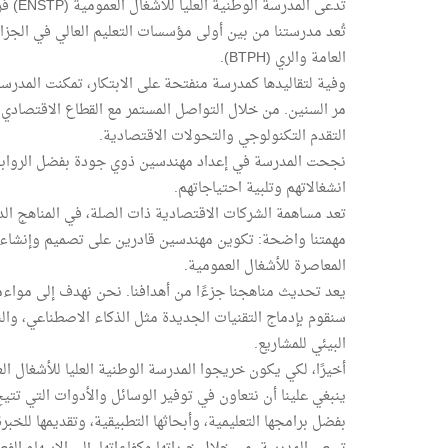
تدعى المدرسة الوطنية العليا للأشغال العمومية (ENSTP) فرانسيس جانسون.
تُعد مدرستنا من بين أولى مؤسسات التعليم العالي في الجزا
العامة والري (BTPH).
وفية لتقاليدها كمدرسة منفتحة على الابتكار، تمكنت المدرسة 
مر السنين. من خلال التواصل المستمر مع القطاع الاقتصاد
التقدم التكنولوجي والتحولات الاقتصادية.
نجحت المدرسة في إعداد مهندسين ذوي جودة بفضل الروابط ا
انشغالاتهم وتلبية احتياجاتهم.
تعد مساهمة الشركات الاقتصادية ذات الصلة، في المناهج الد
مهمتنا واضحة: تكوين مهندسين قادرين على تصميم وإنشاء و
المعاصرة للأشغال العمومية.
يعد تحديث مناهجنا جزءًا من أهدافنا. نحن نهدف إلى مواءمة ب
البيئي للمشاريع.
أخيرًا، لكي يكون خريجوا المدرسة الوطنية العليا للأشغال ال
ينبغي علينا أن نتعاون في توفير الوسائل والأدوات التي تتيح
بفضل برامجها التعليمية، وأبحاثها التطبيقية، وتقديمها للخبر