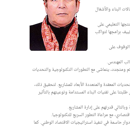
ات البناء والأشغال
نتجها التعليمي على
ييف برامجها لتواكب
 الوقوف على
الب المهندس.
م ومتجدد، يتماشى مع التطورات التكنولوجية والتحديات
حديات المعقدة والمتعددة الأبعاد للمشاريع. لتحقيق ذلك،
نهجية BIM وأدوات المحاكاة المتقدمة. وسيتم تكوين طلبتنا على تقنيات البناء المستدامة وتوعيتهم بالتأثير
وبالتالي قدرتهم على إدارة المشاريع.
قتصادي، مع مراعاة التطور السريع للتكنولوجيا.
بأدوار حاسمة في تنفيذ استراتيجيات الاقتصاد الوطني. كما