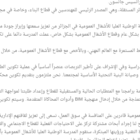
ئر المستقلة، وهي المصدر الرئيسي للمهندسين في قطاع البناء، وخاصة في مجال
الوطنية العليا للأشغال العمومية في الجزائر من تعزيز سمعتها وإبراز جودة م
ي بشكل عام وقطاع الأشغال العمومية بشكل خاص، عملت المدرسة دائما على تك
لمستمرة مع العالم المهني، وبالأخص مع قطاع الأشغال العمومية، من خلال
راسية وفي الإشراف على تأطير التربصات عنصراً أساسياً في عملية تكوين الط
صيانة البنية التحتية الأساسية لمجتمعنا. نحن ملتزمون بتقديم تكوين محك
رامجنا مع المتطلبات الحالية والمستقبلية للقطاع وإعداد طلبتنا لمواجهة الت
سنقوم بإدماج التقنيات الجديدة مثل الذكاء الاصطناعي، والنمذجة من خلال إدخال م
عمومية قادرين على المنافسة في سوق العمل، نسعى إلى تعزيز ثقافتهم الإدارية 
 لنا إجراء أبحاث مشتركة تركز على الاحتياجات الفعلية للقطاع الاجتماعي والا
ة التقنية ورؤيتها المبتكرة، ستقوم المدرسة الوطنية العليا للأشغال العمومية 