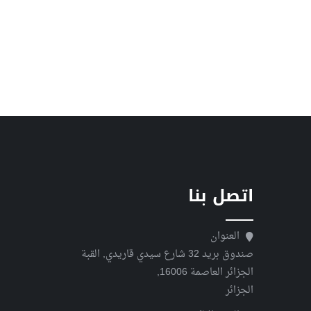
اتصل بنا
العنوان
صندوق بريد 32 شارع سيدي قاريدي, القبة
الجزائر العاصمة 16006,
الجزائر