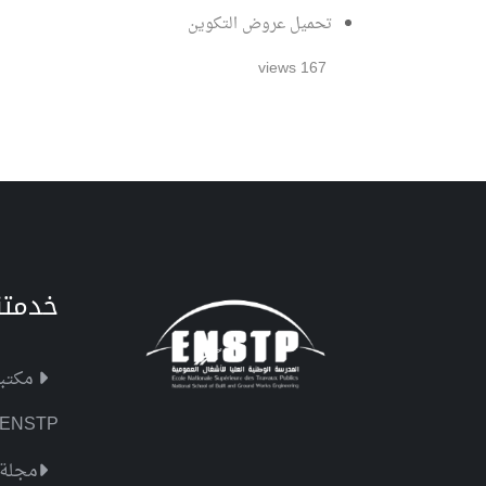
تحميل عروض التكوين
167 views
خدمتن
مكتبة STP
 ENSTP
مجلة 